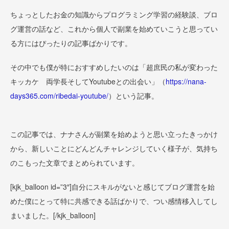
ちょっとしたお金の知識からプログラミング学習の経験談、ブロ
グ運営の話など、これから個人で副業を始めていこうと思ってい
る方にはぴったりの記事ばかりです。
その中でも僕が特におすすめしたいのは「超庶民の私が変わった
キッカケ 両学長そしてYoutubeとの出会い」（
https://nana-
days365.com/ribedai-youtube/
）という記事。
この記事では、ナナさんが副業を始めようと思い立ったきっかけ
から、新しいことにどんどんチャレンジしていく様子が、気持ち
のこもった文章でまとめられています。
[kjk_balloon id=”3″]
自分にスキルがないと感じてブログ運営を始
めた僕にとって特に共感できる話ばかりで、つい感情移入してし
まいました。
[/kjk_balloon]