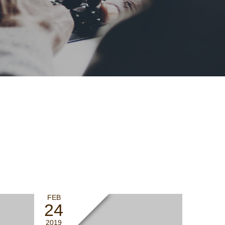
FEB
24
2019